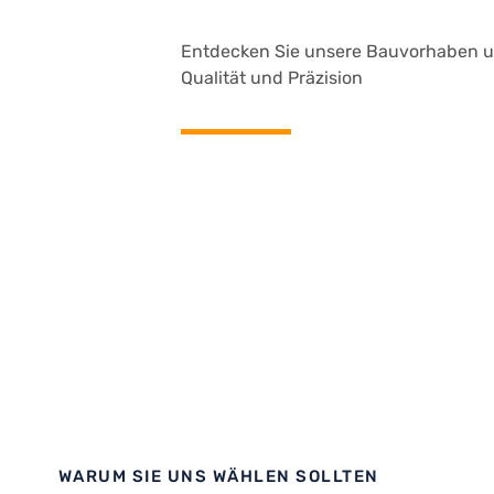
Entdecken Sie unsere Bauvorhaben un
Qualität und Präzision
Dortmund Westhellenweg
Gymnasium Monheim
RWE Dormagen
Kita Lohmar
WARUM SIE UNS WÄHLEN SOLLTEN